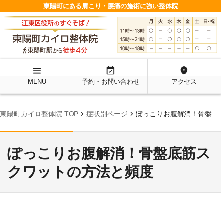
東陽町にある肩こり・腰痛の施術に強い整体院
menu
event_available
location_on
MENU
予約・お問い合わせ
アクセス
chevron_right
chevron_right
東陽町カイロ整体院 TOP
症状別ページ
ぽっこりお腹解消！骨盤底筋スクワットの方法と頻度
ぽっこりお腹解消！骨盤底筋ス
クワットの方法と頻度