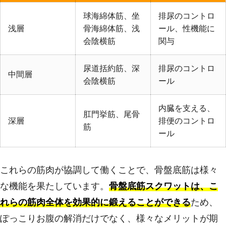
球海綿体筋、坐
排尿のコントロ
浅層
骨海綿体筋、浅
ール、性機能に
会陰横筋
関与
尿道括約筋、深
排尿のコントロ
中間層
会陰横筋
ール
内臓を支える、
肛門挙筋、尾骨
深層
排便のコントロ
筋
ール
これらの筋肉が協調して働くことで、骨盤底筋は様々
な機能を果たしています。
骨盤底筋スクワットは、こ
れらの筋肉全体を効果的に鍛えることができる
ため、
ぽっこりお腹の解消だけでなく、様々なメリットが期