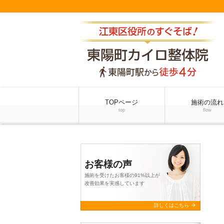
TOPページ
施術の流れ
top
flow
お客様の声
施術を受けたお客様の91%以上が
改善効果を実感しています
arrow_forward
詳しくはこちら