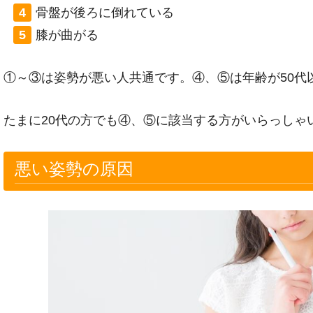
骨盤が後ろに倒れている
膝が曲がる
①～③は姿勢が悪い人共通です。④、⑤は年齢が50代
たまに20代の方でも④、⑤に該当する方がいらっしゃ
悪い姿勢の原因