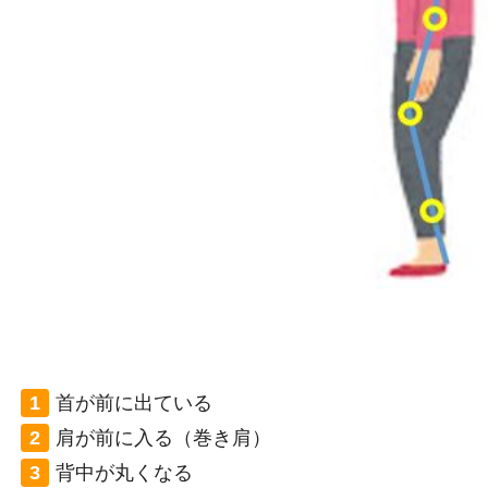
首が前に出ている
肩が前に入る（巻き肩）
背中が丸くなる