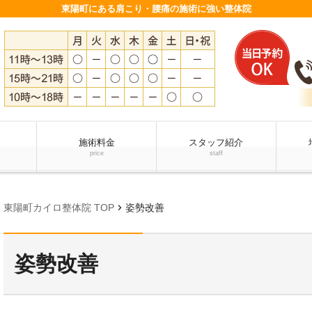
東陽町にある肩こり・腰痛の施術に強い整体院
施術料金
スタッフ紹介
price
staff
chevron_right
東陽町カイロ整体院 TOP
姿勢改善
姿勢改善