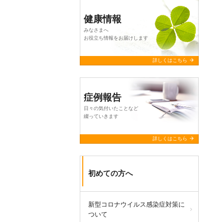
健康情報
みなさまへ
お役立ち情報をお届けします
arrow_forward
詳しくはこちら
症例報告
日々の気付いたことなど
綴っていきます
arrow_forward
詳しくはこちら
初めての方へ
新型コロナウイルス感染症対策に
ついて