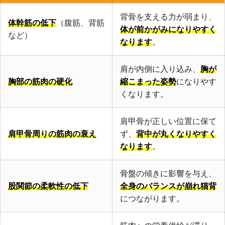
背骨を支える力が弱まり、
体幹筋の低下
（腹筋、背筋
体が前かがみになりやすく
など）
なります
。
肩が内側に入り込み、
胸が
胸部の筋肉の硬化
縮こまった姿勢
になりやす
くなります。
肩甲骨が正しい位置に保て
肩甲骨周りの筋肉の衰え
ず、
背中が丸くなりやすく
なります
。
骨盤の傾きに影響を与え、
股関節の柔軟性の低下
全身のバランスが崩れ猫背
につながります。