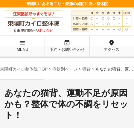
東陽町にある肩こり・腰痛の施術に強い整体院
menu
event_available
location_on
MENU
予約・お問い合わせ
アクセス
chevron_right
chevron_right
chevron_right
東陽町カイロ整体院 TOP
症状別ページ
猫背
あなたの猫背、運動不足が原因かも？整体で体の不調をリセット！
あなたの猫背、運動不足が原因
かも？整体で体の不調をリセッ
ト！