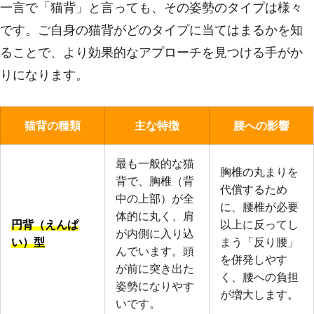
一言で「猫背」と言っても、その姿勢のタイプは様々
です。ご自身の猫背がどのタイプに当てはまるかを知
ることで、より効果的なアプローチを見つける手がか
りになります。
猫背の種類
主な特徴
腰への影響
最も一般的な猫
胸椎の丸まりを
背で、胸椎（背
代償するため
中の上部）が全
に、腰椎が必要
体的に丸く、肩
円背（えんぱ
以上に反ってし
が内側に入り込
い）型
まう「反り腰」
んでいます。頭
を併発しやす
が前に突き出た
く、腰への負担
姿勢になりやす
が増大します。
いです。