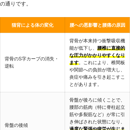
の通りです。
猫背による体の変化
腰への悪影響と腰痛の原因
背骨が本来持つ衝撃吸収機
能が低下し、
腰椎に直接的
な圧力がかかりやすくなり
背骨のS字カーブの消失・
ます
。これにより、椎間板
逆転
や関節への負担が増大し、
炎症や痛みを引き起こすこ
とがあります。
骨盤が後ろに傾くことで、
腰部の筋肉（特に脊柱起立
筋や多裂筋など）が常に引
き伸ばされた状態になり、
骨盤の後傾
過度な緊張や疲労が生じま