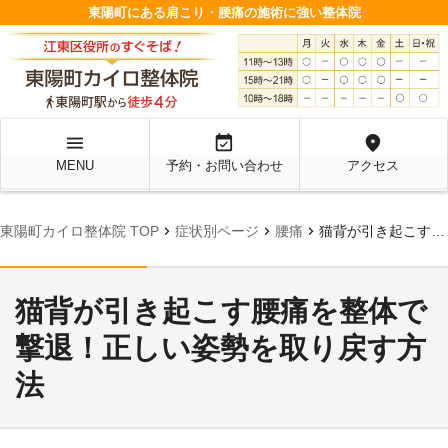
東陽町にある肩こり・腰痛の施術に強い整体院
menu
event_available
location_on
MENU
予約・お問い合わせ
アクセス
chevron_right
chevron_right
chevron_right
東陽町カイロ整体院 TOP
症状別ページ
腰痛
猫背が引き起こす腰痛を整体で撃退！正しい姿勢を取り戻す方法
猫背が引き起こす腰痛を整体で
撃退！正しい姿勢を取り戻す方
法