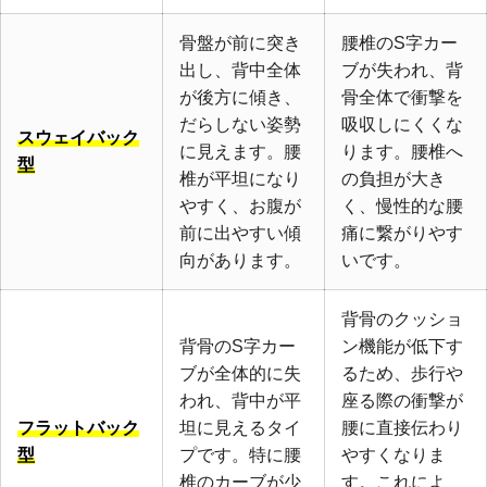
骨盤が前に突き
腰椎のS字カー
出し、背中全体
ブが失われ、背
が後方に傾き、
骨全体で衝撃を
だらしない姿勢
吸収しにくくな
スウェイバック
に見えます。腰
ります。腰椎へ
型
椎が平坦になり
の負担が大き
やすく、お腹が
く、慢性的な腰
前に出やすい傾
痛に繋がりやす
向があります。
いです。
背骨のクッショ
背骨のS字カー
ン機能が低下す
ブが全体的に失
るため、歩行や
われ、背中が平
座る際の衝撃が
フラットバック
坦に見えるタイ
腰に直接伝わり
型
プです。特に腰
やすくなりま
椎のカーブが少
す。これによ