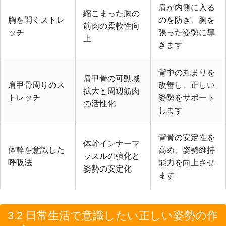
肩が内側に入る
縮こまった胸の
胸を開くストレ
のを防ぎ、胸を
筋肉の柔軟性向
ッチ
張った姿勢に導
上
きます
背中の丸まりを
肩甲骨の可動域
肩甲骨周りのス
改善し、正しい
拡大と周辺筋肉
トレッチ
姿勢をサポート
の活性化
します
背骨の安定性を
体幹インナーマ
体幹を意識した
高め、姿勢維持
ッスルの強化と
呼吸法
能力を向上させ
姿勢の安定化
ます
3.2 日常生活で意識したい正しい姿勢の作