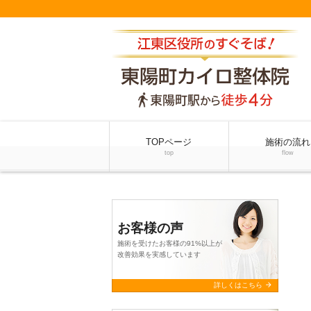
TOPページ
施術の流れ
top
flow
お客様の声
施術を受けたお客様の91%以上が
改善効果を実感しています
arrow_forward
詳しくはこちら