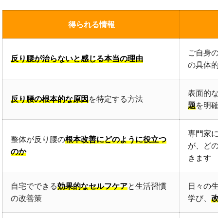
得られる情報
ご自身
反り腰が治らないと感じる本当の理由
の具体
表面的
反り腰の根本的な原因
を特定する方法
題
を明
専門家
整体が反り腰の
根本改善にどのように役立つ
が、ど
のか
きます
自宅でできる
効果的なセルフケア
と生活習慣
日々の
の改善策
学び、