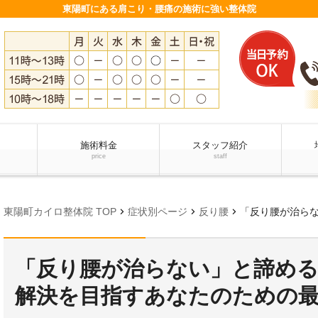
東陽町にある肩こり・腰痛の施術に強い整体院
施術料金
スタッフ紹介
price
staff
chevron_right
chevron_right
chevron_right
東陽町カイロ整体院 TOP
症状別ページ
反り腰
「反り腰が治らない」と
「反り腰が治らない」と諦める
解決を目指すあなたのための