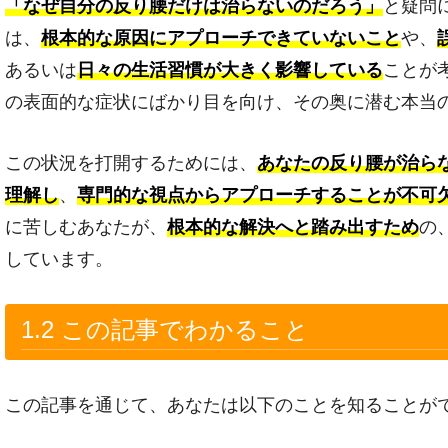
「なぜ自分の反り腰だけは治らないのだろう」
と疑問
は、
根本的な原因にアプローチできていないこと
や、
あるいは
日々の生活習慣が大きく影響している
ことが
の表面的な症状にばかり目を向け、その奥に潜む本当
この状況を打開するためには、
あなたの反り腰が治ら
理解し
、
専門的な視点からアプローチすることが不可
に苦しむあなたが、
根本的な解決へと踏み出すため
の
しています。
1.2 この記事でわかること
この記事を通じて、あなたは以下のことを知ることが