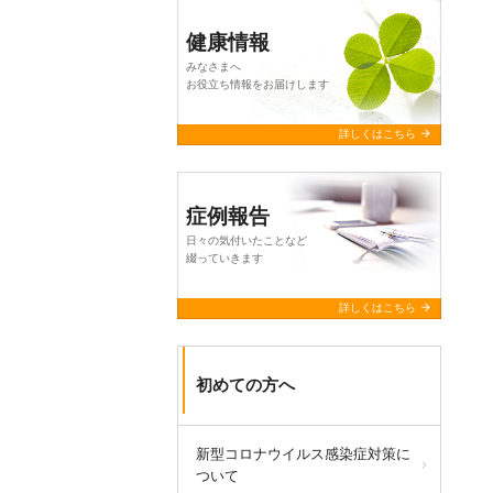
健康情報
みなさまへ
お役立ち情報をお届けします
arrow_forward
詳しくはこちら
症例報告
日々の気付いたことなど
綴っていきます
arrow_forward
詳しくはこちら
初めての方へ
新型コロナウイルス感染症対策に
ついて