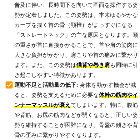
普及に伴い、長時間下を向いて画面を操作する姿
勢が定着しました。この姿勢は、本来ゆるやかな
カーブを描く首の骨（頸椎）がまっすぐになる
「ストレートネック」の主な原因となります。頭
の重さが首に直接かかることで、首や肩の筋肉に
大きな負担がかかり、肩こりや首の痛みに繋がり
ます。また、この姿勢は
猫背や巻き肩
も同時に引
き起こしやすい特徴があります。
運動不足と活動量の低下:
身体を動かす機会が減
ると、姿勢を支えるために必要な
体幹の筋肉やイ
ンナーマッスルが衰え
てしまいます。特に、腹筋
や背筋、お尻の筋肉などが弱くなると、正しい姿
勢を維持することが困難になり、骨盤の傾きや背
骨の歪みに繋がりやすくなります。