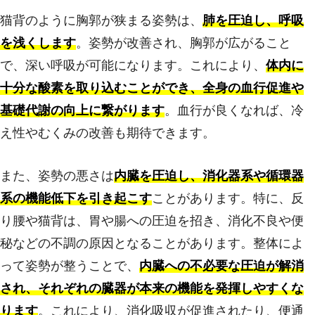
猫背のように胸郭が狭まる姿勢は、
肺を圧迫し、呼吸
を浅くします
。姿勢が改善され、胸郭が広がること
で、深い呼吸が可能になります。これにより、
体内に
十分な酸素を取り込むことができ、全身の血行促進や
基礎代謝の向上に繋がります
。血行が良くなれば、冷
え性やむくみの改善も期待できます。
また、姿勢の悪さは
内臓を圧迫し、消化器系や循環器
系の機能低下を引き起こす
ことがあります。特に、反
り腰や猫背は、胃や腸への圧迫を招き、消化不良や便
秘などの不調の原因となることがあります。整体によ
って姿勢が整うことで、
内臓への不必要な圧迫が解消
され、それぞれの臓器が本来の機能を発揮しやすくな
ります
。これにより、消化吸収が促進されたり、便通