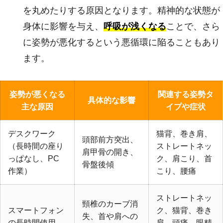
を丸めたりする原因となります。精神的な状態が
身体に影響を与え、
呼吸が浅くなる
ことで、さら
に姿勢が悪化するという悪循環に陥ることもあり
ます。
姿勢が悪くなる
関連する姿勢タ
具体的な影響
主な原因
イプや症状
デスクワーク
猫背、巻き肩、
頭部前方突出、
（長時間の座り
ストレートネッ
肩甲骨の開き、
っぱなし、PC
ク、肩こり、首
骨盤後傾
作業）
こり、腰痛
ストレートネッ
頸椎のカーブ消
スマートフォン
ク、猫背、巻き
失、首や肩への
の長時間使用
肩、頭痛、眼精