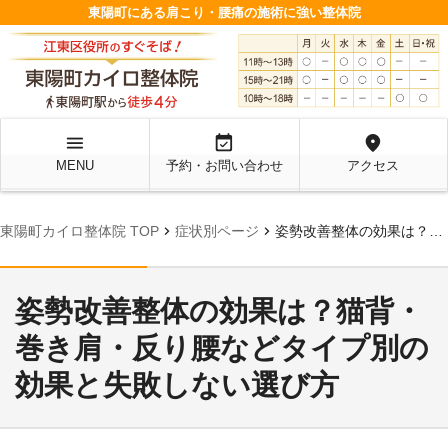
東陽町にある肩こり・腰痛の施術に強い整体院
menu
event_available
location_on
MENU
予約・お問い合わせ
アクセス
chevron_right
chevron_right
東陽町カイロ整体院 TOP
症状別ページ
姿勢改善整体の効果は？猫背・巻き肩・反り腰などタイプ別の効果と失敗しない選び方
姿勢改善整体の効果は？猫背・
巻き肩・反り腰などタイプ別の
効果と失敗しない選び方