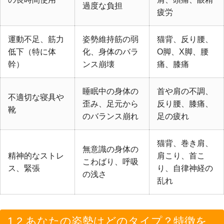
過度な負担
疲労
運動不足、筋力
姿勢維持筋の弱
猫背、反り腰、
低下（特に体
化、身体のバラ
O脚、X脚、腰
幹）
ンス崩壊
痛、膝痛
睡眠中の身体の
首や肩の不調、
不適切な寝具や
歪み、足元から
反り腰、膝痛、
靴
のバランス崩れ
足の疲れ
猫背、巻き肩、
無意識の身体の
精神的なストレ
肩こり、首こ
こわばり、呼吸
ス、緊張
り、自律神経の
の浅さ
乱れ
1.2 あなたの姿勢はどのタイプ？特徴を