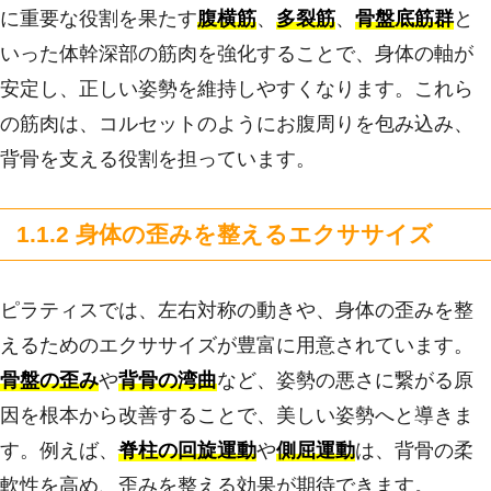
に重要な役割を果たす
腹横筋
、
多裂筋
、
骨盤底筋群
と
いった体幹深部の筋肉を強化することで、身体の軸が
安定し、正しい姿勢を維持しやすくなります。これら
の筋肉は、コルセットのようにお腹周りを包み込み、
背骨を支える役割を担っています。
1.1.2 身体の歪みを整えるエクササイズ
ピラティスでは、左右対称の動きや、身体の歪みを整
えるためのエクササイズが豊富に用意されています。
骨盤の歪み
や
背骨の湾曲
など、姿勢の悪さに繋がる原
因を根本から改善することで、美しい姿勢へと導きま
す。例えば、
脊柱の回旋運動
や
側屈運動
は、背骨の柔
軟性を高め、歪みを整える効果が期待できます。