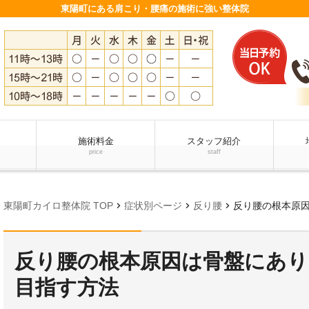
東陽町にある肩こり・腰痛の施術に強い整体院
施術料金
スタッフ紹介
price
staff
chevron_right
chevron_right
chevron_right
東陽町カイロ整体院 TOP
症状別ページ
反り腰
反り腰の根本原
反り腰の根本原因は骨盤にあり
目指す方法