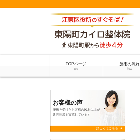
TOPページ
施術の流れ
top
flow
お客様の声
施術を受けたお客様の91%以上が
改善効果を実感しています
arrow_forward
詳しくはこちら