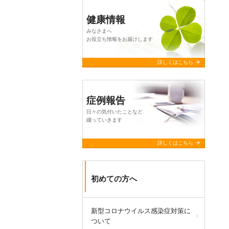
健康情報
みなさまへ
お役立ち情報をお届けします
arrow_forward
詳しくはこちら
症例報告
日々の気付いたことなど
綴っていきます
arrow_forward
詳しくはこちら
初めての方へ
新型コロナウイルス感染症対策に
ついて