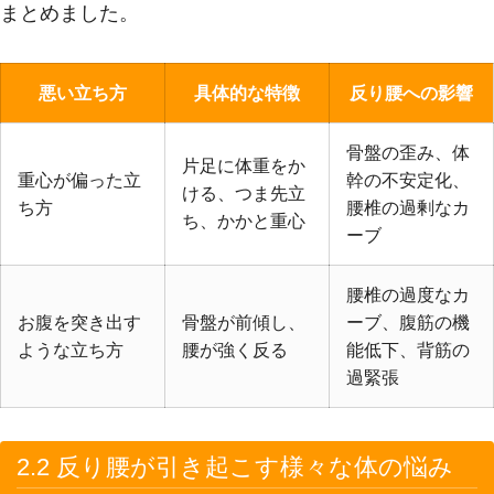
まとめました。
悪い立ち方
具体的な特徴
反り腰への影響
骨盤の歪み、体
片足に体重をか
重心が偏った立
幹の不安定化、
ける、つま先立
ち方
腰椎の過剰なカ
ち、かかと重心
ーブ
腰椎の過度なカ
お腹を突き出す
骨盤が前傾し、
ーブ、腹筋の機
ような立ち方
腰が強く反る
能低下、背筋の
過緊張
2.2 反り腰が引き起こす様々な体の悩み